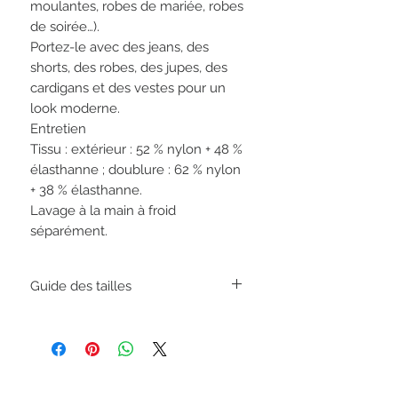
moulantes, robes de mariée, robes
de soirée…).
Portez-le avec des jeans, des
shorts, des robes, des jupes, des
cardigans et des vestes pour un
look moderne.
Entretien
Tissu : extérieur : 52 % nylon + 48 %
élasthanne ; doublure : 62 % nylon
+ 38 % élasthanne.
Lavage à la main à froid
séparément.
Guide des tailles
Taille
EU
Bonnet
S
36-
90D/95C/100B
38