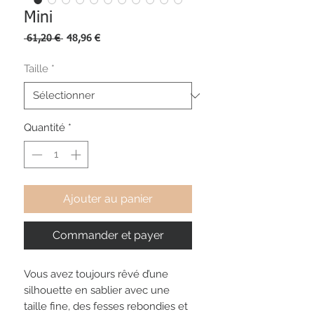
Mini
Prix
Prix
 61,20 € 
48,96 €
original
promotionnel
Taille
*
Quantité
*
Ajouter au panier
Commander et payer
Vous avez toujours rêvé d’une
silhouette en sablier avec une
taille fine, des fesses rebondies et