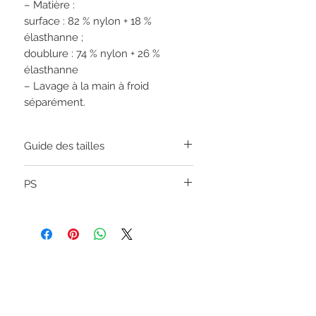
– Matière :
surface : 82 % nylon + 18 %
élasthanne ;
doublure : 74 % nylon + 26 %
élasthanne
– Lavage à la main à froid
séparément.
Guide des tailles
XS
34-36
PS
S
36-38
Si vous hésitez entre deux tailles, nous
vous suggérons de choisir la plus
M
40-42
grande taille pour plus de confort.
L
44-46
XL
48-50