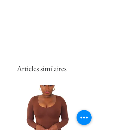
XL
48-50
2XL
52-54
3XL
56-58
Articles similaires