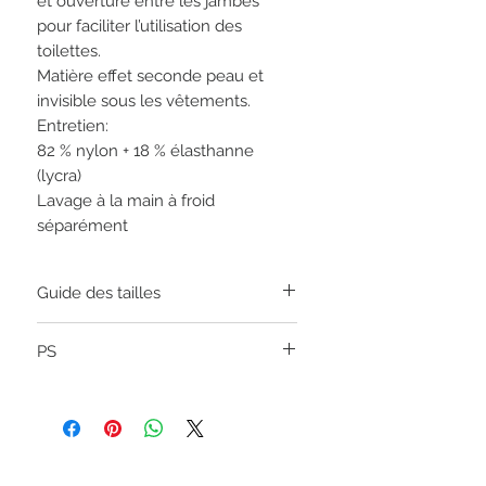
et ouverture entre les jambes
pour faciliter l’utilisation des
toilettes.
Matière effet seconde peau et
invisible sous les vêtements.
Entretien:
82 % nylon + 18 % élasthanne
(lycra)
Lavage à la main à froid
séparément
Guide des tailles
XS
34-36
PS
S
36-38
Si vous hésitez entre deux tailles, nous
vous suggérons de choisir la plus
M
40-42
grande taille pour plus de confort.
L
44-46