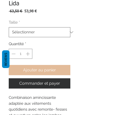
Lida
Prix
Prix
 63,50 € 
53,98 €
original
promotionnel
Taille
*
Quantité
*
REVIEWS
Ajouter au panier
Commander et payer
Combinaison amincissante
adaptée aux vêtements
quotidiens avec remonte- fesses