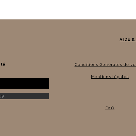
AIDE &
uté
Conditions Générales de ve
Mentions légales
us
FAQ