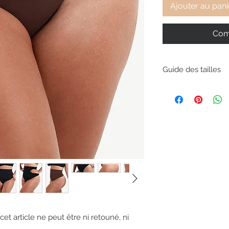
Ajouter au pani
Com
Guide des tailles
XS
S
M
L
XL
2XL
3XL
et article ne peut être ni retouné, ni