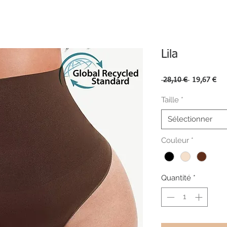
Lila
Prix
Pri
 28,10 € 
19,67 €
original
pro
Taille
*
Sélectionner
Couleur
*
Quantité
*