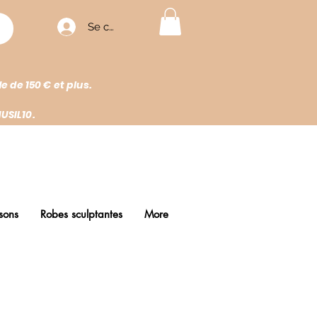
Se connecter
de 150 € et plus.
USIL10.
sons
Robes sculptantes
More