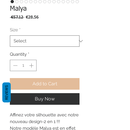
Malya
Regular
Sale
 €57.12 
€28.56
Price
Price
Size
*
Quantity
*
Add to Cart
REVIEWS
Buy Now
Affinez votre silhouette avec notre
nouveau design-2 en 1 !!!
Notre modèle Malya est en effet