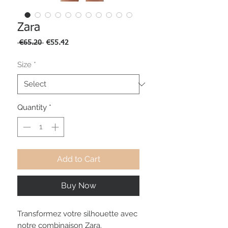
Zara
Regular
Sale
 €65.20 
€55.42
Price
Price
Size
*
Quantity
*
Add to Cart
Buy Now
Transformez votre silhouette avec
notre combinaison Zara.