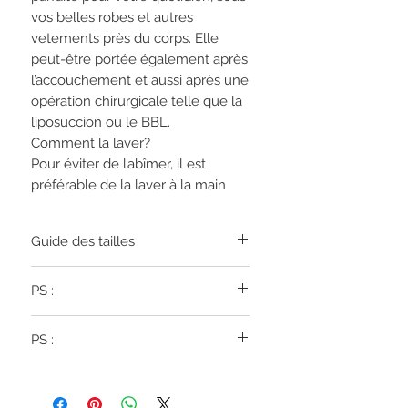
vos belles robes et autres
vetements près du corps. Elle
peut-être portée également après
l’accouchement et aussi après une
opération chirurgicale telle que la
liposuccion ou le BBL.
Comment la laver?
Pour éviter de l’abîmer, il est
préférable de la laver à la main
Guide des tailles
XS
34-36
PS :
S
36-38
Si vous hésitez entre deux tailles, nous
PS :
vous suggérons de choisir la plus
M
40-42
grande taille pour plus de confort.
This is the general sizing chart for our
Nos tailles dépendent de l'endroit où
products. Depending on the design of
se trouve votre graisse, tout le monde a
L
44-46
the lingerie, different lingerie of the